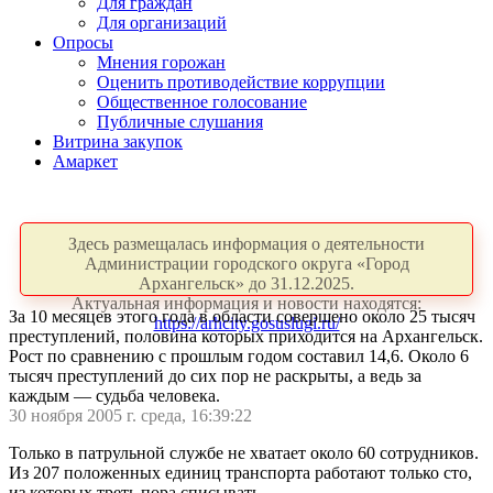
Для граждан
Для организаций
Опросы
Мнения горожан
Оценить противодействие коррупции
Общественное голосование
Публичные слушания
Витрина закупок
Амаркет
Здесь размещалась информация о деятельности
Администрации городского округа «Город
Архангельск» до 31.12.2025.
Актуальная информация и новости находятся:
За 10 месяцев этого года в области совершено около 25 тысяч
https://arhcity.gosuslugi.ru/
преступлений, половина которых приходится на Архангельск.
Рост по сравнению с прошлым годом составил 14,6. Около 6
тысяч преступлений до сих пор не раскрыты, а ведь за
каждым — судьба человека.
30 ноября 2005 г. среда, 16:39:22
Только в патрульной службе не хватает около 60 сотрудников.
Из 207 положенных единиц транспорта работают только сто,
из которых треть пора списывать.