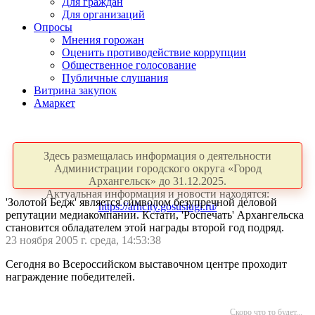
Для граждан
Для организаций
Опросы
Мнения горожан
Оценить противодействие коррупции
Общественное голосование
Публичные слушания
Витрина закупок
Амаркет
Здесь размещалась информация о деятельности
Администрации городского округа «Город
Архангельск» до 31.12.2025.
Актуальная информация и новости находятся:
'Золотой Бедж' является символом безупречной деловой
https://arhcity.gosuslugi.ru/
репутации медиакомпании. Кстати, 'Роспечать' Архангельска
становится обладателем этой награды второй год подряд.
23 ноября 2005 г. среда, 14:53:38
Сегодня во Всероссийском выставочном центре проходит
награждение победителей.
Скоро что то будет...