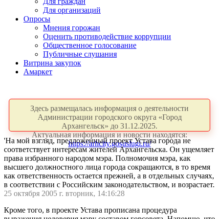
Для граждан
Для организаций
Опросы
Мнения горожан
Оценить противодействие коррупции
Общественное голосование
Публичные слушания
Витрина закупок
Амаркет
Здесь размещалась информация о деятельности
Администрации городского округа «Город
Архангельск» до 31.12.2025.
Актуальная информация и новости находятся:
'На мой взгляд, предложенный проект Устава города не
https://arhcity.gosuslugi.ru/
соответствует интересам жителей Архангельска. Он ущемляет
права избранного народом мэра. Полномочия мэра, как
высшего должностного лица города сокращаются, в то время
как ответственность остается прежней, а в отдельных случаях,
в соответствии с Российским законодательством, и возрастает.
25 октября 2005 г. вторник, 14:16:28
Кроме того, в проекте Устава прописана процедура
выражения недоверия мэру составом горсовета. Напомню, что