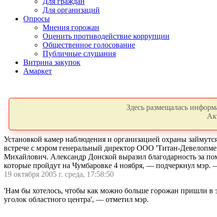
Для граждан
Для организаций
Опросы
Мнения горожан
Оценить противодействие коррупции
Общественное голосование
Публичные слушания
Витрина закупок
Амаркет
Здесь размещалась информа
Ак
Установкой камер наблюдения и организацией охраны займутс
встрече с мэром генеральный директор ООО 'Титан-Девелопмен
Михайлович. Александр Донской выразил благодарность за пом
которые пройдут на Чумбаровке 4 ноября, — подчеркнул мэр. —
19 октября 2005 г. среда, 17:58:50
'Нам бы хотелось, чтобы как можно больше горожан пришли в
уголок областного центра', — отметил мэр.