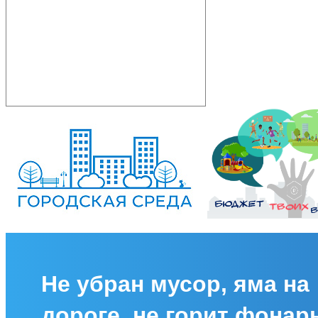
Не убран мусор, яма на
дороге, не горит фонар