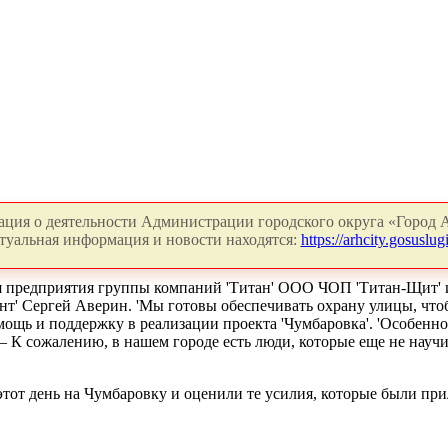
ция о деятельности Администрации городского округа «Город А
туальная информация и новости находятся:
https://arhcity.gosuslugi
я предприятия группы компаний 'Титан' ООО ЧОП 'Титан-Щит' 
т' Сергей Аверин. 'Мы готовы обеспечивать охрану улицы, чтоб
ощь и поддержку в реализации проекта 'Чумбаровка'. 'Особенно
 К сожалению, в нашем городе есть люди, которые еще не научи
 этот день на Чумбаровку и оценили те усилия, которые были п