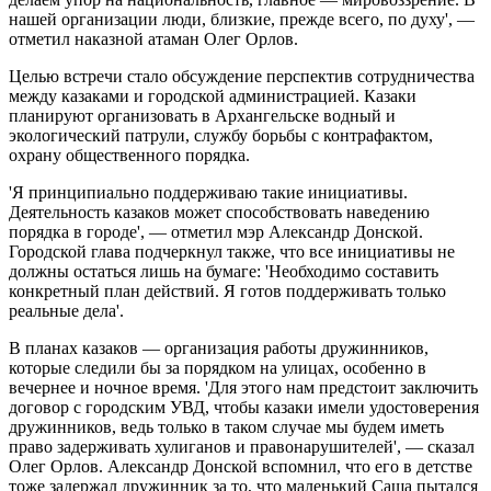
нашей организации люди, близкие, прежде всего, по духу', —
отметил наказной атаман Олег Орлов.
Целью встречи стало обсуждение перспектив сотрудничества
между казаками и городской администрацией. Казаки
планируют организовать в Архангельске водный и
экологический патрули, службу борьбы с контрафактом,
охрану общественного порядка.
'Я принципиально поддерживаю такие инициативы.
Деятельность казаков может способствовать наведению
порядка в городе', — отметил мэр Александр Донской.
Городской глава подчеркнул также, что все инициативы не
должны остаться лишь на бумаге: 'Необходимо составить
конкретный план действий. Я готов поддерживать только
реальные дела'.
В планах казаков — организация работы дружинников,
которые следили бы за порядком на улицах, особенно в
вечернее и ночное время. 'Для этого нам предстоит заключить
договор с городским УВД, чтобы казаки имели удостоверения
дружинников, ведь только в таком случае мы будем иметь
право задерживать хулиганов и правонарушителей', — сказал
Олег Орлов. Александр Донской вспомнил, что его в детстве
тоже задержал дружинник за то, что маленький Саша пытался