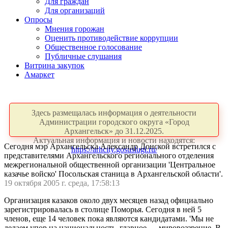
Для граждан
Для организаций
Опросы
Мнения горожан
Оценить противодействие коррупции
Общественное голосование
Публичные слушания
Витрина закупок
Амаркет
Здесь размещалась информация о деятельности
Администрации городского округа «Город
Архангельск» до 31.12.2025.
Актуальная информация и новости находятся:
Сегодня мэр Архангельска Александр Донской встретился с
https://arhcity.gosuslugi.ru/
представителями Архангельского регионального отделения
межрегиональной общественной организации 'Центральное
казачье войско' Посольская станица в Архангельской области'.
19 октября 2005 г. среда, 17:58:13
Организация казаков около двух месяцев назад официально
зарегистрировалась в столице Поморья. Сегодня в ней 5
членов, еще 14 человек пока являются кандидатами. 'Мы не
делаем упор на национальность, главное — мировоззрение. В