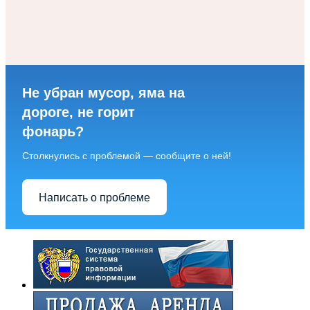
Не убран мусор, яма на
дороге, не горит
фонарь?
Столкнулись с проблемой — сообщите о ней!
Написать о проблеме