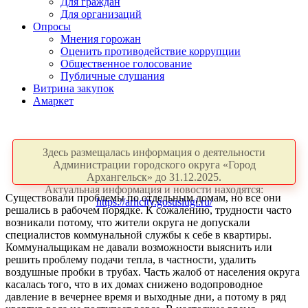
Для граждан
Для организаций
Опросы
Мнения горожан
Оценить противодействие коррупции
Общественное голосование
Публичные слушания
Витрина закупок
Амаркет
Здесь размещалась информация о деятельности
Администрации городского округа «Город
Архангельск» до 31.12.2025.
Актуальная информация и новости находятся:
Существовали проблемы по отдельным домам, но все они
https://arhcity.gosuslugi.ru/
решались в рабочем порядке. К сожалению, трудности часто
возникали потому, что жители округа не допускали
специалистов коммунальной службы к себе в квартиры.
Коммунальщикам не давали возможности выяснить или
решить проблему подачи тепла, в частности, удалить
воздушные пробки в трубах. Часть жалоб от населения округа
касалась того, что в их домах снижено водопроводное
давление в вечернее время и выходные дни, а потому в ряд