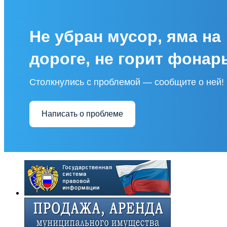
Не убран мусор, яма на
дороге, не горит фонар
Столкнулись с проблемой — сообщите о ней!
Написать о проблеме