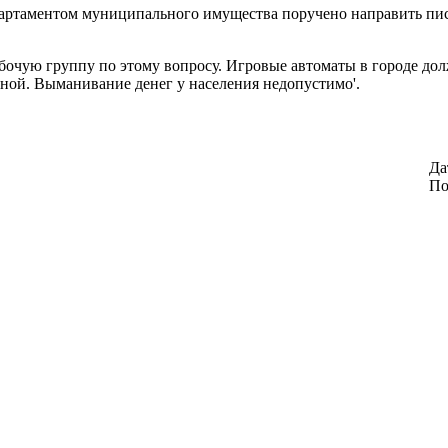
партаментом муниципального имущества поручено направить пис
бочую группу по этому вопросу. Игровые автоматы в городе дол
сной. Выманивание денег у населения недопустимо'.
Да
По