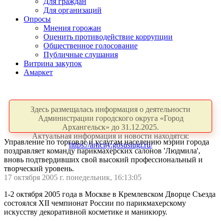
Для граждан
Для организаций
Опросы
Мнения горожан
Оценить противодействие коррупции
Общественное голосование
Публичные слушания
Витрина закупок
Амаркет
Здесь размещалась информация о деятельности
Администрации городского округа «Город
Архангельск» до 31.12.2025.
Актуальная информация и новости находятся:
Управление по торговле и услугам населению мэрии города
https://arhcity.gosuslugi.ru/
поздравляет команду парикмахерских салонов 'Людмила',
вновь подтвердивших свой высокий профессиональный и
творческий уровень.
17 октября 2005 г. понедельник, 16:13:05
1-2 октября 2005 года в Москве в Кремлевском Дворце Съезда
состоялся XII чемпионат России по парикмахерскому
искусству декоративной косметике и маникюру.