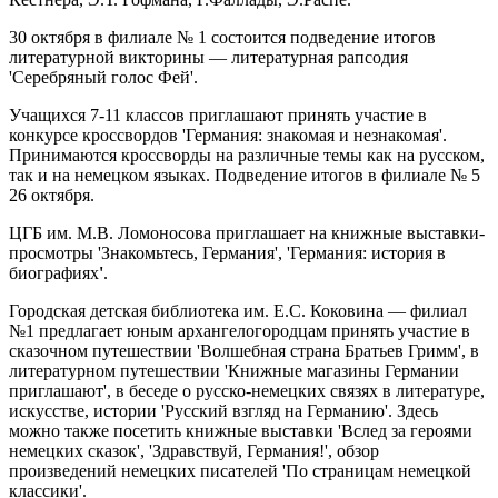
30 октября в филиале № 1 состоится подведение итогов
литературной викторины — литературная рапсодия
'Серебряный голос Фей'.
Учащихся 7-11 классов приглашают принять участие в
конкурсе кроссвордов 'Германия: знакомая и незнакомая'.
Принимаются кроссворды на различные темы как на русском,
так и на немецком языках. Подведение итогов в филиале № 5
26 октября.
ЦГБ им. М.В. Ломоносова приглашает на книжные выставки-
просмотры 'Знакомьтесь, Германия', 'Германия: история в
биографиях
'
.
Городская детская библиотека им. Е.С. Коковина — филиал
№1 предлагает юным архангелогородцам принять участие в
сказочном путешествии
'Волшебная страна Братьев Гримм', в
литературном путешествии 'Книжные магазины Германии
приглашают', в беседе о русско-немецких связях в литературе,
искусстве, истории 'Русский взгляд на Германию'. Здесь
можно также посетить книжные выставки 'Вслед за героями
немецких сказок', 'Здравствуй, Германия!', обзор
произведений немецких писателей 'По страницам немецкой
классики'.