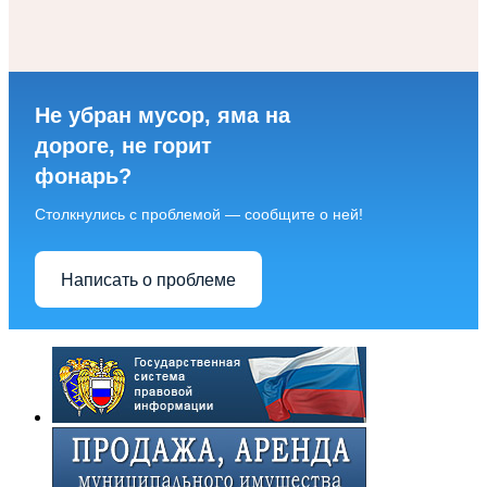
Не убран мусор, яма на
дороге, не горит
фонарь?
Столкнулись с проблемой — сообщите о ней!
Написать о проблеме