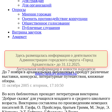
Для граждан
Для организаций
Опросы
Мнения горожан
Оценить противодействие коррупции
Общественное голосование
Публичные слушания
Витрина закупок
Амаркет
Здесь размещалась информация о деятельности
Администрации городского округа «Город
Архангельск» до 31.12.2025.
Актуальная информация и новости находятся:
До 7 ноября в архангельских библиотеках пройдут различные
https://arhcity.gosuslugi.ru/
выставки, конкурсы, литературные путешествия, книжные
обзоры.
11 октября 2005 г. вторник, 17:10:50
Во всех библиотеках проходит литературная викторина
'Добрые сказки' для учащихся младшего и среднего школьного
возраста. Викторина составлена по произведениям немецких
писателей В. Гауфа, О. Пройслера, братьев Гримм, М. Энде, Э.
Кёстнера, Э.Т. Гофмана, Г.Фаллады, Э.Распе.