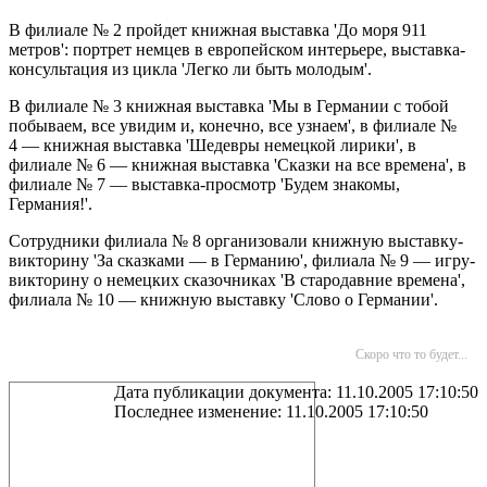
В филиале № 2 пройдет книжная выставка 'До моря 911
метров': портрет немцев в европейском интерьере, выставка-
консультация из цикла 'Легко ли быть молодым'.
В филиале № 3 книжная выставка 'Мы в Германии с тобой
побываем, все увидим и, конечно, все узнаем', в филиале №
4 — книжная выставка 'Шедевры немецкой лирики', в
филиале № 6 — книжная выставка 'Сказки на все времена', в
филиале № 7 — выставка-просмотр
'Будем знакомы,
Германия!'.
Сотрудники филиала № 8 организовали книжную выставку-
викторину
'За сказками — в Германию', филиала № 9 — игру-
викторину о немецких сказочниках 'В стародавние времена',
филиала № 10 — книжную выставку 'Слово о Германии'.
Скоро что то будет...
Дата публикации документа: 11.10.2005 17:10:50
Последнее изменение: 11.10.2005 17:10:50