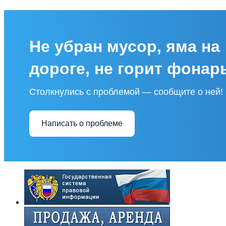
Не убран мусор, яма на
дороге, не горит фонар
Столкнулись с проблемой — сообщите о ней!
Написать о проблеме