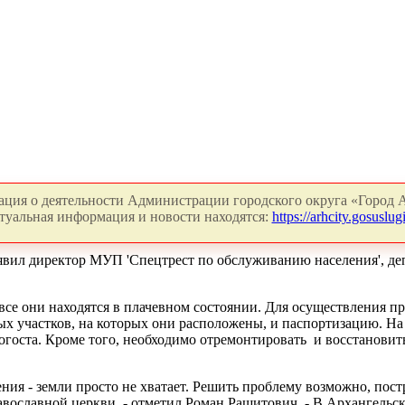
ция о деятельности Администрации городского округа «Город А
туальная информация и новости находятся:
https://arhcity.gosuslugi
заявил директор МУП 'Спецтрест по обслуживанию населения', де
 все они находятся в плачевном состоянии. Для осуществления 
ых участков, на которых они расположены, и паспортизацию. На
огоста. Кроме того, необходимо отремонтировать
и восстановит
ения - земли просто не хватает. Решить проблему возможно, пос
авославной церкви, - отметил Роман Рашитович. - В Архангельс