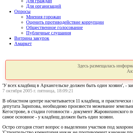
Для граждан
Для организаций
Опросы
Мнения горожан
Оценить противодействие коррупции
Общественное голосование
Публичные слушания
Витрина закупок
Амаркет
Здесь размещалась информа
Ак
'У всех кладбищ в Архангельске должен быть один хозяин', - 
7 октября 2005 г. пятница, 18:09:21
В областном центре насчитывается 11 кладбищ, и практически
депутата Зарипова, необходимо произвести межевание земельн
Кегострове, в стадии готовности - документ Жаровихинского п
самое основное - у кладбищ должен быть один хозяин.
Остро сегодня стоит вопрос о выделении участков под захорон
'Строительство крематория никак не противоречит канонам пр