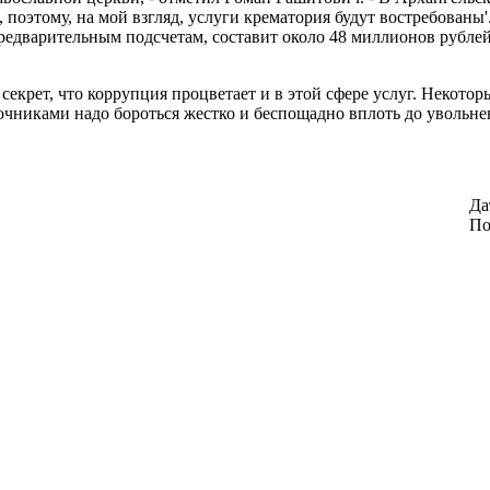
поэтому, на мой взгляд, услуги крематория будут востребован
 предварительным подсчетам, составит около 48 миллионов рубле
 секрет, что коррупция процветает и в этой сфере услуг. Некот
точниками надо бороться жестко и беспощадно вплоть до увольне
Да
По