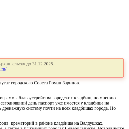
рхангельск» до 31.12.2025.
.ru/
путат городского Совета Роман Зарипов.
программы благоустройства городских кладбищ, по мнению
 сегодняшний день паспорт уже имеется у кладбища на
ь дренажную систему почти на всех кладбищах города. Но
троив
крематорий в районе кладбища на Валдушках.
ке, а также в ближайших городах Северодвинске, Новодвинске,