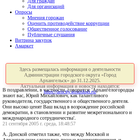
Для граждан
Для организаций
Опросы
Мнения горожан
Оценить противодействие коррупции
Общественное голосование
Публичные слушания
Витрина закупок
Амаркет
Здесь размещалась информация о деятельности
Администрации городского округа «Город
Архангельск» до 31.12.2025.
Актуальная информация и новости находятся:
В поздравлении, в частности, говорится: 'Архангелогородцы
https://arhcity.gosuslugi.ru/
знают вас, Юрий Михайлович, как талантливого
руководителя, государственного и общественного деятеля.
Они высоко ценят Ваш вклад в возрождение российской
демократии, в становлении и развитие межрегионального и
международного сотрудничества'.
21 сентября 2005 г. среда, 18:48:57
А. Донской отметил также, что между Москвой и
Архангельском сложились тесные взаимоотношения, и