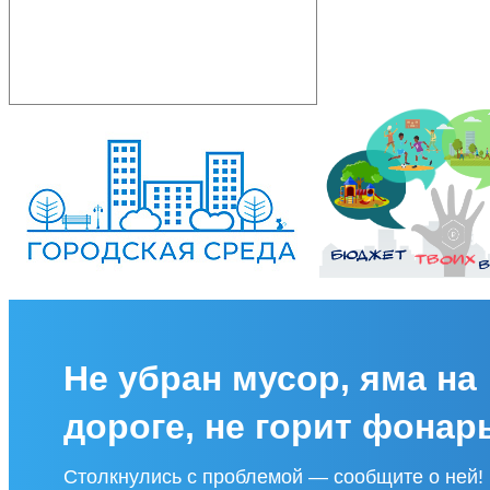
Не убран мусор, яма на
дороге, не горит фонар
Столкнулись с проблемой — сообщите о ней!