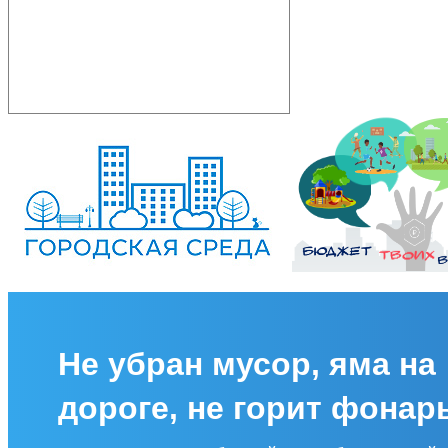
Не убран мусор, яма на
дороге, не горит фонар