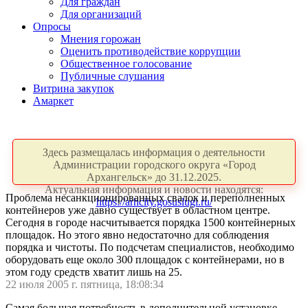
Для граждан
Для организаций
Опросы
Мнения горожан
Оценить противодействие коррупции
Общественное голосование
Публичные слушания
Витрина закупок
Амаркет
Здесь размещалась информация о деятельности
Администрации городского округа «Город
Архангельск» до 31.12.2025.
Актуальная информация и новости находятся:
Проблема несанкционированных свалок и переполненных
https://arhcity.gosuslugi.ru/
контейнеров уже давно существует в областном центре.
Сегодня в городе насчитывается порядка 1500 контейнерных
площадок. Но этого явно недостаточно для соблюдения
порядка и чистоты. По подсчетам специалистов, необходимо
оборудовать еще около 300 площадок с контейнерами, но в
этом году средств хватит лишь на 25.
22 июля 2005 г. пятница, 18:08:34
Самая большая потребность в дополнительной установке