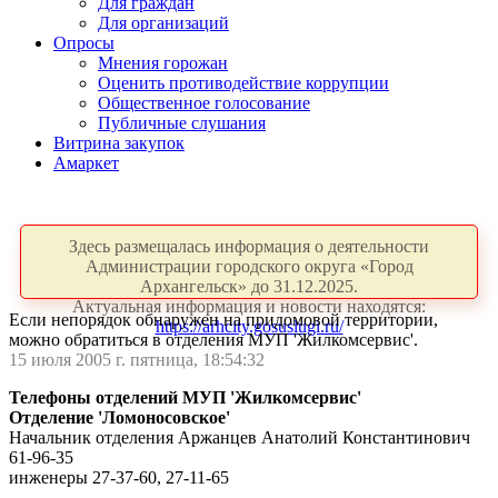
Для граждан
Для организаций
Опросы
Мнения горожан
Оценить противодействие коррупции
Общественное голосование
Публичные слушания
Витрина закупок
Амаркет
Здесь размещалась информация о деятельности
Администрации городского округа «Город
Архангельск» до 31.12.2025.
Актуальная информация и новости находятся:
Если непорядок обнаружен на придомовой территории,
https://arhcity.gosuslugi.ru/
можно обратиться в отделения МУП 'Жилкомсервис'.
15 июля 2005 г. пятница, 18:54:32
Телефоны отделений МУП 'Жилкомсервис'
Отделение 'Ломоносовское'
Начальник отделения Аржанцев Анатолий Константинович
61-96-35
инженеры 27-37-60, 27-11-65