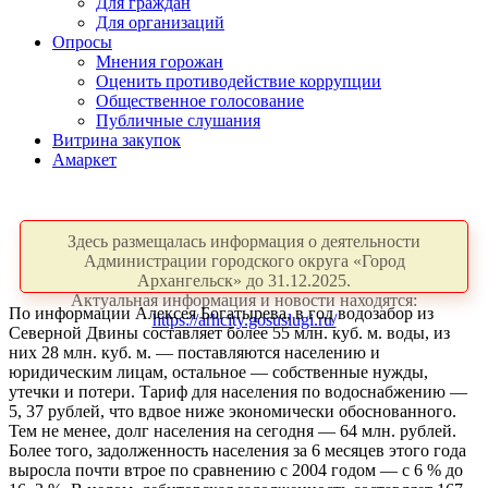
Для граждан
Для организаций
Опросы
Мнения горожан
Оценить противодействие коррупции
Общественное голосование
Публичные слушания
Витрина закупок
Амаркет
Здесь размещалась информация о деятельности
Администрации городского округа «Город
Архангельск» до 31.12.2025.
Актуальная информация и новости находятся:
По информации Алексея Богатырева, в год водозабор из
https://arhcity.gosuslugi.ru/
Северной Двины составляет более 55 млн. куб. м. воды, из
них 28 млн. куб. м. — поставляются населению и
юридическим лицам, остальное — собственные нужды,
утечки и потери. Тариф для населения по водоснабжению —
5, 37 рублей, что вдвое ниже экономически обоснованного.
Тем не менее, долг населения на сегодня — 64 млн. рублей.
Более того, задолженность населения за 6 месяцев этого года
выросла почти втрое по сравнению с 2004 годом — с 6 % до