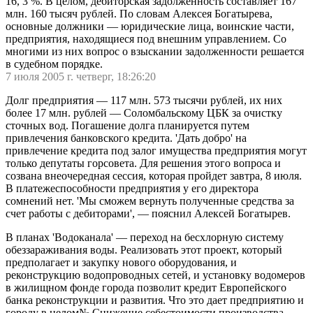
16, 3 %. В целом, дебиторская задолженность составляет 167
млн. 160 тысяч рублей. По словам Алексея Богатырева,
основные должники — юридические лица, воинские части,
предприятия, находящиеся под внешним управлением. Со
многими из них вопрос о взыскании задолженности решается
в судебном порядке.
7 июля 2005 г. четверг, 18:26:20
Долг предприятия — 117 млн. 573 тысячи рублей, их них
более 17 млн. рублей — Соломбальскому ЦБК за очистку
сточных вод. Погашение долга планируется путем
привлечения банковского кредита. 'Дать добро' на
привлечение кредита под залог имущества предприятия могут
только депутаты горсовета. Для решения этого вопроса и
созвана внеочередная сессия, которая пройдет завтра, 8 июля.
В платежеспособности предприятия у его директора
сомнений нет. 'Мы сможем вернуть полученные средства за
счет работы с дебиторами', — пояснил Алексей Богатырев.
В планах 'Водоканала' — переход на бесхлорную систему
обеззараживания воды. Реализовать этот проект, который
предполагает и закупку нового оборудования, и
реконструкцию водопроводных сетей, и установку водомеров
в жилищном фонде города позволит кредит Европейского
банка реконструкции и развития. Что это дает предприятию и
городу в целом№ Снижение себестоимости производства,