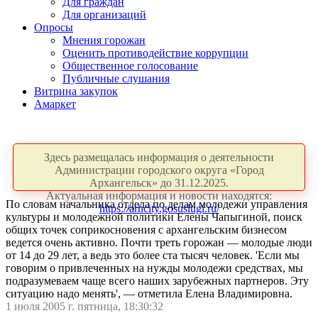
Для граждан
Для организаций
Опросы
Мнения горожан
Оценить противодействие коррупции
Общественное голосование
Публичные слушания
Витрина закупок
Амаркет
Здесь размещалась информация о деятельности
Администрации городского округа «Город
Архангельск» до 31.12.2025.
Актуальная информация и новости находятся:
По словам начальника отдела по делам молодежи управления
https://arhcity.gosuslugi.ru/
культуры и молодежной политики Елены Чапыгиной, поиск
общих точек соприкосновения с архангельским бизнесом
ведется очень активно. Почти треть горожан — молодые люди
от 14 до 29 лет, а ведь это более ста тысяч человек. 'Если мы
говорим о привлеченных на нужды молодежи средствах, мы
подразумеваем чаще всего наших зарубежных партнеров. Эту
ситуацию надо менять', — отметила Елена Владимировна.
1 июля 2005 г. пятница, 18:30:32