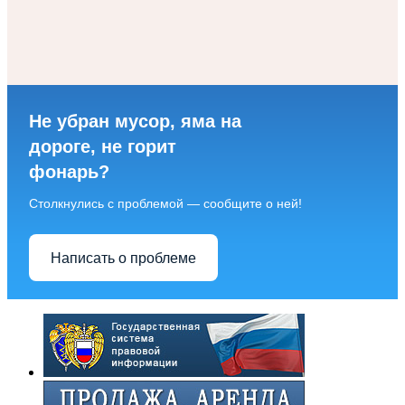
Не убран мусор, яма на
дороге, не горит
фонарь?
Столкнулись с проблемой — сообщите о ней!
Написать о проблеме