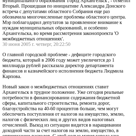
муниципального образования 'Город Архангельск', - отметил
Вторый. Прошедшая по инициативе Александра Донского
встреча с депутатами областного Собрания еще раз
обозначила многочисленные проблемы областного центра.
Мэр поблагодарил депутатов за проявленное внимание к
нуждам муниципальных образований, и особенно
Архангельска, во время рассмотрения законопроекта 'О
межбюджетных отношениях'.
30 июня 2005 г. четверг, 20:22:50
О главной городской проблеме - дефиците городского
бюджета, который в 2006 году может увеличится до 1
миллиарда рублей рассказала директор департамента
финансов и казначейского исполнения бюджета Людмила
Карпова.
Новый закон о межбюджетных отношениях ставит
Архангельск в трудное положение. Уже сегодня реальные
потребности в финансировании содержания бюджетной
сферы, капитального строительства, ремонта дорог,
благоустройства на 40-60 процентов больше, чем могут
обеспечить поступления от налогов на имущество, землю,
налогов с физических лиц и других видов налоговых
отчислений. Выход из ситуации видится в наращивании
доходной части за счет налогов на землю, имущество, в
оптимизации расходов. С этой целью мэрия города уже