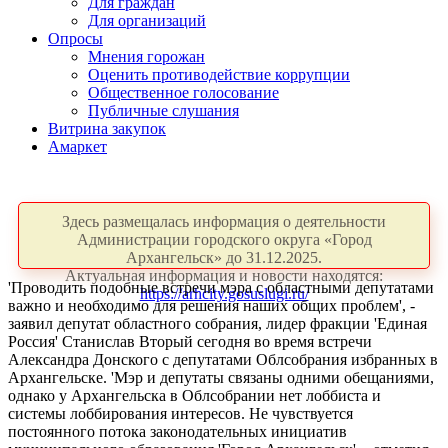
Для граждан
Для организаций
Опросы
Мнения горожан
Оценить противодействие коррупции
Общественное голосование
Публичные слушания
Витрина закупок
Амаркет
Здесь размещалась информация о деятельности
Администрации городского округа «Город
Архангельск» до 31.12.2025.
Актуальная информация и новости находятся:
'Проводить подобные встречи мэра с областными депутатами
https://arhcity.gosuslugi.ru/
важно и необходимо для решения наших общих проблем', -
заявил депутат областного собрания, лидер фракции 'Единая
Россия' Станислав Вторый сегодня во время встречи
Александра Донского с депутатами Облсобрания избранных в
Архангельске. 'Мэр и депутаты связаны одними обещаниями,
однако у Архангельска в Облсобрании нет лоббиста и
системы лоббирования интересов. Не чувствуется
постоянного потока законодательных инициатив