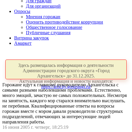
Для граждан
Для организаций
Опросы
Мнения горожан
Оценить противодействие коррупции
Общественное голосование
Публичные слушания
Витрина закупок
Амаркет
Здесь размещалась информация о деятельности
Администрации городского округа «Город
Архангельск» до 31.12.2025.
Актуальная информация и новости находятся:
Горожане идут к главному руководителю Архангельска с
https://arhcity.gosuslugi.ru/
самыми разными наболевшими проблемами. Естественно,
много эмоций, зачастую не самых положительных. Несмотря
на занятость, каждого мэр старался внимательно выслушать,
не перебивая. Квалифицированные ответы на вопросы
горожан вместе с мэром давали руководители структурных
подразделений, отвечающих за интересующие людей
направления работы.
16 июня 2005 г. четверг, 18:25:19