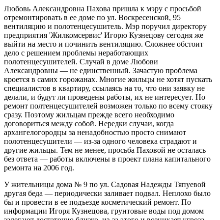
Любовь Александровна Пахова пришла к мэру с просьбой
отремонтировать в ее доме по ул. Воскресенской, 95
вентиляцию и полотенцесушитель. Мэр поручил директору
предприятия 'Жилкомсервис' Игорю Кузнецову сегодня же
выйти на место и починить вентиляцию. Сложнее обстоит
дело с решением проблемы неработающих
полотенцесушителей. Случай в доме Любови
Александровны — не единственный. Зачастую проблема
кроется в самих горожанах. Многие жильцы не хотят пускать
специалистов в квартиру, ссылаясь на то, что они заявку не
делали, и будут ли проведены работы, их не интересует. Но
ремонт полтенцесушителей возможен только по всему стояку
сразу. Поэтому жильцам прежде всего необходимо
договориться между собой. Нередки случаи, когда
архангелогородцы за ненадобностью просто снимают
полотенцесушители — из-за одного человека страдают и
другие жильцы. Тем не менее, просьба Паховой не осталась
без ответа — работы включены в проект плана капитального
ремонта на 2006 год.
У жительницы дома № 9 по ул. Садовая Надежды Тяпуевой
другая беда — периодически заливает подвал. Неплохо было
бы и провести в ее подъезде косметический ремонт. По
информации Игоря Кузнецова, грунтовые воды под домом
залегают достаточно близко, из-за этого и возникает угроза