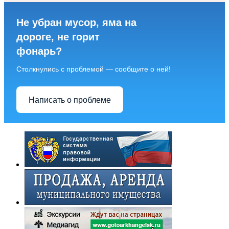
Не убран мусор, яма на
дороге, не горит
фонарь?
Столкнулись с проблемой — сообщите о ней!
Написать о проблеме