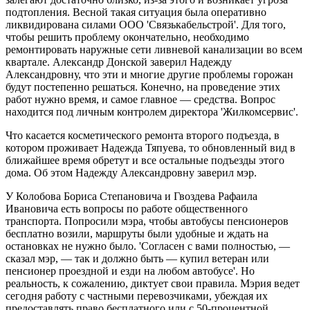
подтопления. Весной такая ситуация была оперативно
ликвидирована силами ООО 'Связькабельстрой'. Для того,
чтобы решить проблему окончательно, необходимо
ремонтировать наружные сети ливневой канализации во всем
квартале. Александр Донской заверил Надежду
Александровну, что эти и многие другие проблемы горожан
будут постепенно решаться. Конечно, на проведение этих
работ нужно время, и самое главное — средства. Вопрос
находится под личным контролем директора 'Жилкомсервис'.
Что касается косметического ремонта второго подъезда, в
котором проживает Надежда Тяпуева, то обновленный вид в
ближайшее время обретут и все остальные подъезды этого
дома. Об этом Надежду Александровну заверил мэр.
У Колобова Бориса Степановича и Гвоздева Рафаила
Ивановича есть вопросы по работе общественного
транспорта. Попросили мэра, чтобы автобусы пенсионеров
бесплатно возили, маршруты были удобные и ждать на
остановках не нужно было. 'Согласен с вами полностью, —
сказал мэр, — так и должно быть — купил ветеран или
пенсионер проездной и езди на любом автобусе'. Но
реальность, к сожалению, диктует свои правила. Мэрия ведет
сегодня работу с частными перевозчиками, убеждая их
предоставлять право бесплатного или с 50-процентной