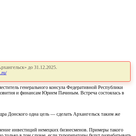
рхангельск» до 31.12.2025.
.ru/
меститель генерального консула Федеративной Республики
развития и финансам Юрием Пачиным. Встреча состоялась в
дра Донского одна цель — сделать Архангельск таким же
лечение инвестиций немецких бизнесменов. Примеры такого
 только в том случае, если туроператоры будут разрабатывать