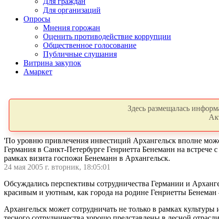
Для граждан
Для организаций
Опросы
Мнения горожан
Оценить противодействие коррупции
Общественное голосование
Публичные слушания
Витрина закупок
Амаркет
Здесь размещалась информа
Ак
'По уровню привлечения инвестиций Архангельск вполне может
Германия в Санкт-Петербурге Генриетта Бенеманн на встрече 
рамках визита госпожи Бенеманн в Архангельск.
24 мая 2005 г. вторник, 18:05:01
Обсуждались перспективы сотрудничества Германии и Архангел
красивым и уютным, как города на родине Генриетты Бенеман 
Архангельск может сотрудничать не только в рамках культуры 
тесного сотрудничества хорошо представлены в лесной отрасли.