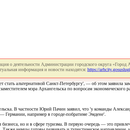
ция о деятельности Администрации городского округа «Город А
туальная информация и новости находятся:
https://arhcity.gosuslugi
 стать альтернативой Санкт-Петербургу', — об этом заявила за
с заместителем мэра Архангельска по вопросам экономического 
ьска. В частности Юрий Пачин заявил, что 'у команды Алексан
— Германии, например в городе-побратиме Эмдене'.
и бизнеса, но и в сфере туризма. В первую очередь — это прив
 Также немцы готовы развивать и туристическое направление, но