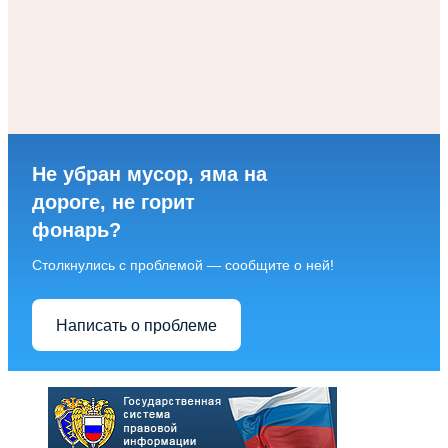
Не убран мусор, яма на
дороге, не горит
фонарь?
Столкнулись с проблемой — сообщите о ней!
Написать о проблеме