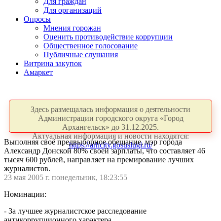
Для граждан
Для организаций
Опросы
Мнения горожан
Оценить противодействие коррупции
Общественное голосование
Публичные слушания
Витрина закупок
Амаркет
Здесь размещалась информация о деятельности
Администрации городского округа «Город
Архангельск» до 31.12.2025.
Актуальная информация и новости находятся:
Выполняя своё предвыборное обещание, мэр города
https://arhcity.gosuslugi.ru/
Александр Донской 80% своей зарплаты, что составляет 46
тысяч 600 рублей, направляет на премирование лучших
журналистов.
23 мая 2005 г. понедельник, 18:23:55
Номинации:
- За лучшее журналистское расследование
антикоррупционного характера