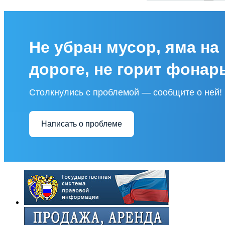
Не убран мусор, яма на
дороге, не горит фонар
Столкнулись с проблемой — сообщите о ней!
Написать о проблеме