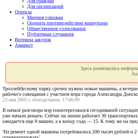
Для граждан
Для организаций
Опросы
Мнения горожан
Оценить противодействие коррупции
Общественное голосование
Публичные слушания
Витрина закупок
Амаркет
Здесь размещалась информа
Ак
Троллейбусному парку срочно нужны новые машины, а ветеран
рабочего совещания с участием мэра города Александра Донс
23 мая 2005 г. понедельник, 17:06:09
В начале разговора мэр поинтересовался сегодняшней ситуаци
уже начали решать. Сейчас на линии работает 30 транспортных
ожидается еще 8 машин, а к концу года — 15. К тому же на п
'На ремонт одной машины потребовалось 200 тысяч рублей и 2
отремонтировать'.