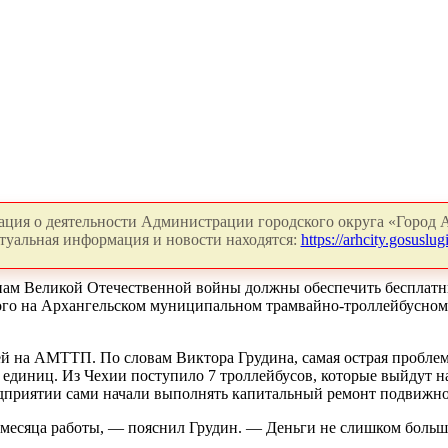
ция о деятельности Администрации городского округа «Город А
туальная информация и новости находятся:
https://arhcity.gosuslugi
ам Великой Отечественной войны должны обеспечить бесплатны
кого на Архангельском муниципальном трамвайно-троллейбусном
ей на АМТТП. По словам Виктора Грудина, самая острая проблем
 единиц. Из Чехии поступило 7 троллейбусов, которые выйдут н
редприятии сами начали выполнять капитальный ремонт подвижно
 месяца работы, — пояснил Грудин. — Деньги не слишком больш