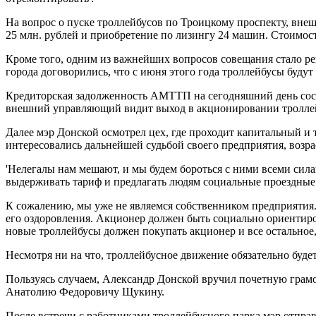
На вопрос о пуске троллейбусов по Троицкому проспекту, вне
25 млн. рублей и приобретение по лизингу 24 машин. Стоимост
Кроме того, одним из важнейших вопросов совещания стало р
города договорились, что с июня этого года троллейбусы будут
Кредиторская задолженность АМТТП на сегодняшний день сост
внешний управляющий видит выход в акционировании троллей
Далее мэр Донской осмотрел цех, где проходит капитальный и
интересовались дальнейшей судьбой своего предприятия, возр
'Нелегалы нам мешают, и мы будем бороться с ними всеми силам
выдерживать тариф и предлагать людям социальные проездные 
К сожалению, мы уже не являемся собственником предприятия
его оздоровления. Акционер должен быть социально ориентиро
новые троллейбусы должен покупать акционер и все остальное,
Несмотря ни на что, троллейбусное движение обязательно будет
Пользуясь случаем, Александр Донской вручил почетную грамо
Анатолию Федоровичу Щукину.
После встречи с работниками троллейбусного парка мэр отпра