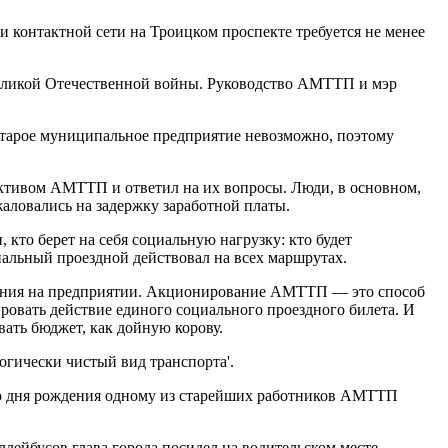
 контактной сети на Троицком проспекте требуется не менее
Великой Отечественной войны. Руководство АМТТП и мэр
старое муниципальное предприятие невозможно, поэтому
лективом АМТТП и ответил на их вопросы. Люди, в основном,
аловались на задержку заработной платы.
 кто берет на себя социальную нагрузку: кто будет
иальный проездной действовал на всех маршрутах.
ования на предприятии. Акционирование АМТТП — это способ
овать действие единого социального проездного билета. И
вать бюджет, как дойную корову.
огически чистый вид транспорта'.
 со дня рождения одному из старейших работников АМТТП
лейбусов глава города посидел на водительском месте,