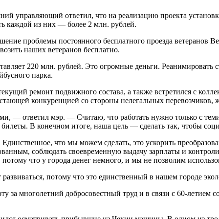
шний управляющий ответил, что на реализацию проекта установки
ь каждой из них — более 2 млн. рублей.
ешение проблемы постоянного бесплатного проезда ветеранов 
 возить наших ветеранов бесплатно.
авляет 220 млн. рублей. Это огромные деньги. Реанимировать 
бусного парка.
 текущий ремонт подвижного состава, а также встретился с кол
астающей конкуренцией со стороны нелегальных перевозчиков, ж
и, — ответил мэр. — Считаю, что работать нужно только с теми,
билеты. В конечном итоге, наша цель — сделать так, чтобы соц
. Единственное, что мы можем сделать, это ускорить преобраз
ванным, соблюдать своевременную выдачу зарплаты и контролир
 потому что у города денег немного, и мы не позволим использо
 развиваться, потому что это единственный в нашем городе экол
ту за многолетний добросовестный труд и в связи с 60-летием
вился осматривать прибывшие из Чехии машины. В одном из трол