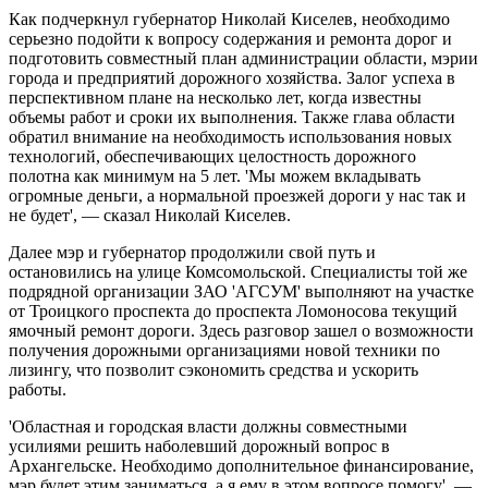
Как подчеркнул губернатор Николай Киселев, необходимо
серьезно подойти к вопросу содержания и ремонта дорог и
подготовить совместный план администрации области, мэрии
города и предприятий дорожного хозяйства. Залог успеха в
перспективном плане на несколько лет, когда известны
объемы работ и сроки их выполнения. Также глава области
обратил внимание на необходимость использования новых
технологий, обеспечивающих целостность дорожного
полотна как минимум на 5 лет. 'Мы можем вкладывать
огромные деньги, а нормальной проезжей дороги у нас так и
не будет', — сказал Николай Киселев.
Далее мэр и губернатор продолжили свой путь и
остановились на улице Комсомольской. Специалисты той же
подрядной организации ЗАО 'АГСУМ' выполняют на участке
от Троицкого проспекта до проспекта Ломоносова текущий
ямочный ремонт дороги. Здесь разговор зашел о возможности
получения дорожными организациями новой техники по
лизингу, что позволит сэкономить средства и ускорить
работы.
'Областная и городская власти должны совместными
усилиями решить наболевший дорожный вопрос в
Архангельске. Необходимо дополнительное финансирование,
мэр будет этим заниматься, а я ему в этом вопросе помогу', —