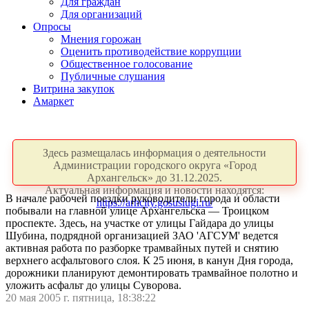
Для граждан
Для организаций
Опросы
Мнения горожан
Оценить противодействие коррупции
Общественное голосование
Публичные слушания
Витрина закупок
Амаркет
Здесь размещалась информация о деятельности
Администрации городского округа «Город
Архангельск» до 31.12.2025.
Актуальная информация и новости находятся:
В начале рабочей поездки руководители города и области
https://arhcity.gosuslugi.ru/
побывали на главной улице Архангельска — Троицком
проспекте. Здесь, на участке от улицы Гайдара до улицы
Шубина, подрядной организацией ЗАО 'АГСУМ' ведется
активная работа по разборке трамвайных путей и снятию
верхнего асфальтового слоя. К 25 июня, в канун Дня города,
дорожники планируют демонтировать трамвайное полотно и
уложить асфальт до улицы Суворова.
20 мая 2005 г. пятница, 18:38:22