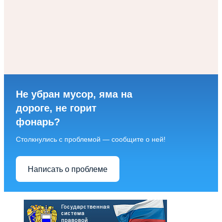
Не убран мусор, яма на
дороге, не горит
фонарь?
Столкнулись с проблемой — сообщите о ней!
Написать о проблеме