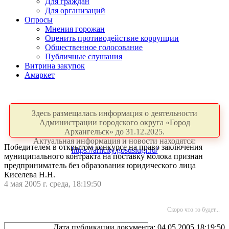
Для граждан
Для организаций
Опросы
Мнения горожан
Оценить противодействие коррупции
Общественное голосование
Публичные слушания
Витрина закупок
Амаркет
Здесь размещалась информация о деятельности
Администрации городского округа «Город
Архангельск» до 31.12.2025.
Актуальная информация и новости находятся:
Победителем в открытом конкурсе на право заключения
https://arhcity.gosuslugi.ru/
муниципального контракта на поставку молока признан
предприниматель без образования юридического лица
Киселева Н.Н.
4 мая 2005 г. среда, 18:19:50
Скоро что то будет...
Дата публикации документа: 04.05.2005 18:19:50