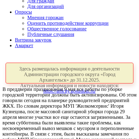
Для граждан
Для организаций
Опросы
Мнения горожан
Оценить противодействие коррупции
Общественное голосование
Публичные слушания
Витрина закупок
Амаркет
Здесь размещалась информация о деятельности
Администрации городского округа «Город
Архангельск» до 31.12.2025.
Актуальная информация и новости находятся:
В преддверии празднования 9 мая все работы по уборке
https://arhcity.gosuslugi.ru/
городской территории должны быть активизированы. Об этом
говорили сегодня на планерке руководителей предприятий
ЖКХ. По словам директора МУП 'Жилкомсервис' Игоря
Кузнецова, после массовой санитарной уборки города 29
апреля многие участки все еще остаются загрязненными. За
время субботника были выявлены такие проблемы, как
несвоевременный вывоз мешков с мусором и переполненные
контейнеры. В связи с этим, были высказаны замечания по