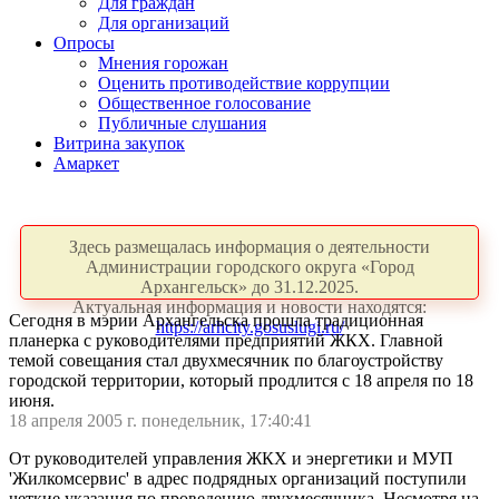
Для граждан
Для организаций
Опросы
Мнения горожан
Оценить противодействие коррупции
Общественное голосование
Публичные слушания
Витрина закупок
Амаркет
Здесь размещалась информация о деятельности
Администрации городского округа «Город
Архангельск» до 31.12.2025.
Актуальная информация и новости находятся:
Сегодня в мэрии Архангельска прошла традиционная
https://arhcity.gosuslugi.ru/
планерка с руководителями предприятий ЖКХ. Главной
темой совещания стал двухмесячник по благоустройству
городской территории, который продлится с 18 апреля по 18
июня.
18 апреля 2005 г. понедельник, 17:40:41
От руководителей управления ЖКХ и энергетики и МУП
'Жилкомсервис' в адрес подрядных организаций поступили
четкие указания по проведению двухмесячника. Несмотря на