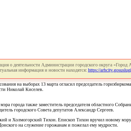
ция о деятельности Администрации городского округа «Город А
туальная информация и новости находятся:
https://arhcity.gosuslugi
осования на выборах 13 марта огласил председатель горизбирк
сти Николай Киселев.
мэра города также заместитель председателя областного Собра
дитель городского Совета депутатов Александр Сергеев.
кий и Холмогорский Тихон. Епископ Тихон вручил новому мэру 
 Донского на служение горожанам и пожелал ему мудрости.