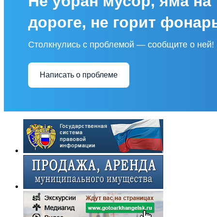
Не убран мусор, яма на
дороге, не горит фонар
Столкнулись с проблемой — сообщите о ней!
Написать о проблеме