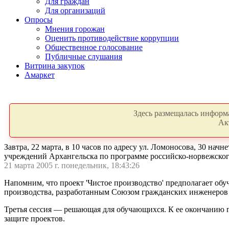
Для граждан
Для организаций
Опросы
Мнения горожан
Оценить противодействие коррупции
Общественное голосование
Публичные слушания
Витрина закупок
Амаркет
Здесь размещалась информа
Ак
Завтра, 22 марта, в 10 часов по адресу ул. Ломоносова, 30 н
учреждений Архангельска по программе российско-норвежского
21 марта 2005 г. понедельник, 18:43:26
Напомним, что проект 'Чистое производство' предполагает о
производства, разработанным Союзом гражданских инженеров
Третья сессия — решающая для обучающихся.
К ее окончанию г
защите проектов.