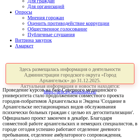
Для граждан
Для организаций
Опросы
Мнения горожан
Оценить противодействие коррупции
Общественное голосование
Публичные слушания
Витрина закупок
Амаркет
Здесь размещалась информация о деятельности
Администрации городского округа «Город
Архангельск» до 31.12.2025.
Актуальная информация и новости находятся:
Проведение курсов на базе Северного медицинского
https://arhcity.gosuslugi.ru/
университета стало продолжением совместного проекта
городов-побратимов Архангельска и Эмдена 'Создание в
Архангельске нестационарных видов обслуживания
психически больных граждан с целью их дегоспитализации'.
Официально проект закончен в декабре. Благодаря
совместной работе архангельских и немецких специалистов, в
городе сегодня успешно работают отделение дневного
пребывания, отделение амбулаторного сопровождения,