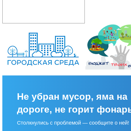
Не убран мусор, яма на
дороге, не горит фонар
Столкнулись с проблемой — сообщите о ней!