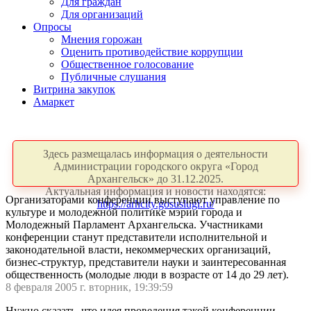
Для граждан
Для организаций
Опросы
Мнения горожан
Оценить противодействие коррупции
Общественное голосование
Публичные слушания
Витрина закупок
Амаркет
Здесь размещалась информация о деятельности
Администрации городского округа «Город
Архангельск» до 31.12.2025.
Актуальная информация и новости находятся:
Организаторами конференции выступают управление по
https://arhcity.gosuslugi.ru/
культуре и молодежной политике мэрии города и
Молодежный Парламент Архангельска. Участниками
конференции станут представители исполнительной и
законодательной власти, некоммерческих организаций,
бизнес-структур, представители науки и заинтересованная
общественность (молодые люди в возрасте от 14 до 29 лет).
8 февраля 2005 г. вторник, 19:39:59
Нужно сказать, что идея проведения такой конференции