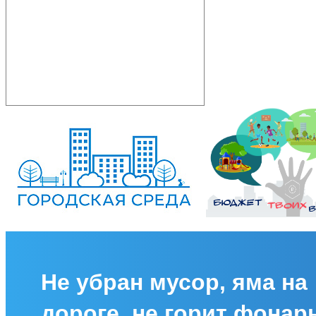
Не убран мусор, яма на
дороге, не горит фонар