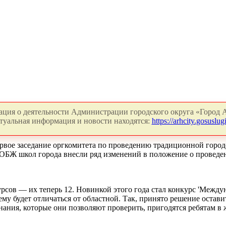
ция о деятельности Администрации городского округа «Город А
туальная информация и новости находятся:
https://arhcity.gosuslugi
рвое заседание оргкомитета по проведению традиционной город
 ОБЖ школ города внесли ряд изменений в положение о проведен
сов — их теперь 12. Новинкой этого года стал конкурс 'Междун
ему будет отличаться от областной. Так, принято решение остави
 знания, которые они позволяют проверить, пригодятся ребятам в 