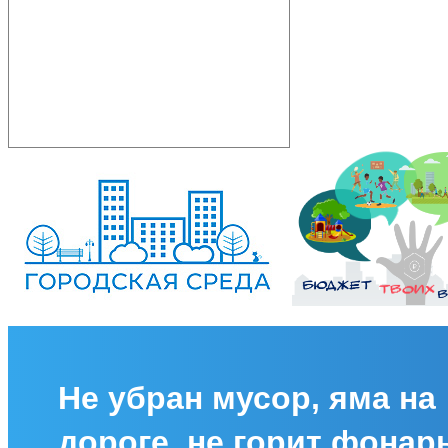
Не убран мусор, яма на
дороге, не горит фонар