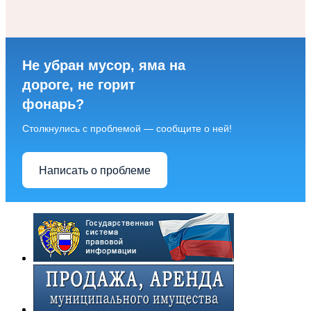
Не убран мусор, яма на
дороге, не горит
фонарь?
Столкнулись с проблемой — сообщите о ней!
Написать о проблеме