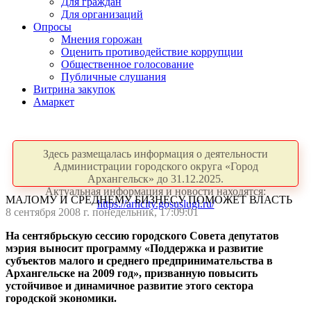
Для граждан
Для организаций
Опросы
Мнения горожан
Оценить противодействие коррупции
Общественное голосование
Публичные слушания
Витрина закупок
Амаркет
Здесь размещалась информация о деятельности
Администрации городского округа «Город
Архангельск» до 31.12.2025.
Актуальная информация и новости находятся:
МАЛОМУ И СРЕДНЕМУ БИЗНЕСУ ПОМОЖЕТ ВЛАСТЬ
https://arhcity.gosuslugi.ru/
8 сентября 2008 г. понедельник, 17:09:01
На сентябрьскую сессию городского Совета депутатов
мэрия выносит программу «Поддержка и развитие
субъектов малого и среднего предпринимательства в
Архангельске на 2009 год», призванную повысить
устойчивое и динамичное развитие этого сектора
городской экономики.