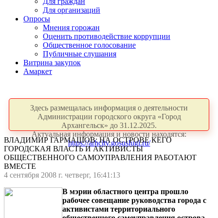
Для граждан
Для организаций
Опросы
Мнения горожан
Оценить противодействие коррупции
Общественное голосование
Публичные слушания
Витрина закупок
Амаркет
Здесь размещалась информация о деятельности
Администрации городского округа «Город
Архангельск» до 31.12.2025.
Актуальная информация и новости находятся:
ВЛАДИМИР ГАРМАШОВ: НА ОСТРОВЕ КЕГО
https://arhcity.gosuslugi.ru/
ГОРОДСКАЯ ВЛАСТЬ И АКТИВИСТЫ
ОБЩЕСТВЕННОГО САМОУПРАВЛЕНИЯ РАБОТАЮТ
ВМЕСТЕ
4 сентября 2008 г. четверг, 16:41:13
В мэрии областного центра прошло
рабочее совещание руководства города с
активистами территориального
общественного самоуправления острова