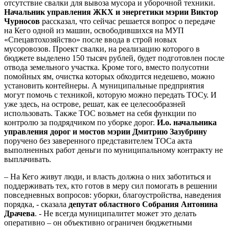
отсутствие свалки для вывоза мусора и уборочной техники.
Начальник управления ЖКХ и энергетики мэрии Виктор
Чурносов
рассказал, что сейчас решается вопрос о передаче
на Кего одной из машин, освободившихся на МУП
«Спецавтохозяйство» после ввода в строй новых
мусоровозов. Проект свалки, на реализацию которого в
бюджете выделено 150 тысяч рублей, будет подготовлен после
отвода земельного участка. Кроме того, вместо полусотни
помойных ям, очистка которых обходится недешево, можно
установить контейнеры. А муниципальные предприятия
могут помочь с техникой, которую можно передать ТОСу. И
уже здесь, на острове, решат, как ее целесообразней
использовать. Также ТОС возьмет на себя функции по
контролю за подрядчиком по уборке дорог.
И.о. начальника
управления дорог и мостов мэрии Дмитрию Зазубрину
поручено без заверенного представителем ТОСа акта
выполненных работ деньги по муниципальному контракту не
выплачивать.
– На Кего живут люди, и власть должна о них заботиться и
поддерживать тех, кто готов в меру сил помогать в решении
повседневных вопросов: уборки, благоустройства, наведения
порядка, - сказала
депутат областного Собрания Антонина
Драчева
. - Не всегда муниципалитет может это делать
оперативно – он объективно ограничен бюджетными