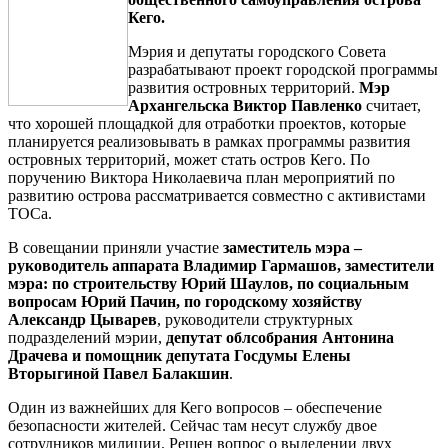
Кего.
Мэрия и депутаты городского Совета
разрабатывают проект городской программы
развития островных территорий.
Мэр
Архангельска Виктор Павленко
считает,
что хорошей площадкой для отработки проектов, которые
планируется реализовывать в рамках программы развития
островных территорий, может стать остров Кего. По
поручению Виктора Николаевича план мероприятий по
развитию острова рассматривается совместно с активистами
ТОСа.
В совещании приняли участие
заместитель мэра –
руководитель аппарата
Владимир Гармашов, заместители
мэра: по строительству Юрий Шаулов, по социальным
вопросам Юрий Пачин, по городскому хозяйству
Александр Цыварев
, руководители структурных
подразделений мэрии,
депутат облсобрания Антонина
Драчева и помощник депутата Госдумы Елены
Вторыгиной Павел Балакшин
.
Один из важнейших для Кего вопросов – обеспечение
безопасности жителей. Сейчас там несут службу двое
сотрудников милиции. Решен вопрос о выделении двух