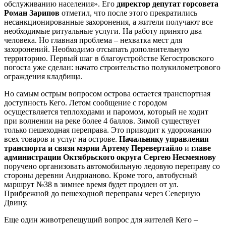
обслуживанию населения». Его
директор депутат горсовета
Роман Зарипов
отметил, что после этого прекратились
несанкционированные захоронения, а жители получают все
необходимые ритуальные услуги. На работу принято два
человека. Но главная проблема – нехватка мест для
захоронений. Необходимо отсыпать дополнительную
территорию. Первый шаг в благоустройстве Кегостровского
погоста уже сделан: начато строительство полукилометрового
ограждения кладбища.
Но самым острым вопросом острова остается транспортная
доступность Кего. Летом сообщение с городом
осуществляется теплоходами и паромом, который не ходит
при волнении на реке более 4 баллов. Зимой существует
только пешеходная переправа. Это приводит к удорожанию
всех товаров и услуг на острове.
Начальнику управления
транспорта и связи мэрии Артему Перевертайло
и
главе
администрации Октябрьского округа Сергею Несмеянову
поручено организовать автомобильную ледовую переправу со
стороны деревни Андрианово. Кроме того, автобусный
маршрут №38 в зимнее время будет продлен от ул.
Прибрежной до пешеходной переправы через Северную
Двину.
Еще один животрепещущий вопрос для жителей Кего –