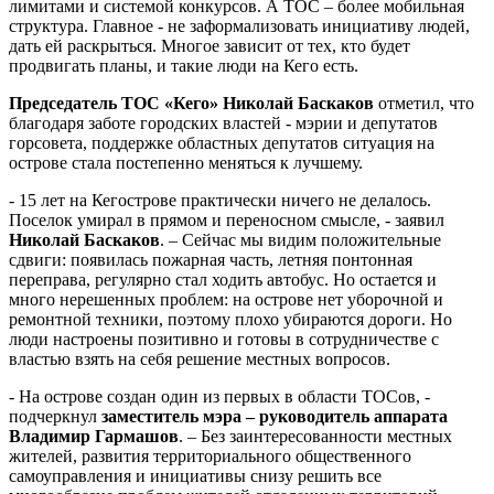
лимитами и системой конкурсов. А ТОС – более мобильная
структура. Главное - не заформализовать инициативу людей,
дать ей раскрыться. Многое зависит от тех, кто будет
продвигать планы, и такие люди на Кего есть.
Председатель ТОС «Кего» Николай Баскаков
отметил, что
благодаря заботе городских властей - мэрии и депутатов
горсовета, поддержке областных депутатов ситуация на
острове стала постепенно меняться к лучшему.
- 15 лет на Кегострове практически ничего не делалось.
Поселок умирал в прямом и переносном смысле, - заявил
Николай Баскаков
. – Сейчас мы видим положительные
сдвиги: появилась пожарная часть, летняя понтонная
переправа, регулярно стал ходить автобус. Но остается и
много нерешенных проблем: на острове нет уборочной и
ремонтной техники, поэтому плохо убираются дороги. Но
люди настроены позитивно и готовы в сотрудничестве с
властью взять на себя решение местных вопросов.
- На острове создан один из первых в области ТОСов, -
подчеркнул
заместитель мэра – руководитель аппарата
Владимир Гармашов
. – Без заинтересованности местных
жителей, развития территориального общественного
самоуправления и инициативы снизу решить все