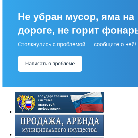
Не убран мусор, яма на
дороге, не горит фонар
Столкнулись с проблемой — сообщите о ней!
Написать о проблеме