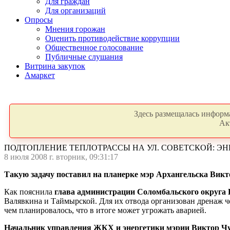
Для граждан
Для организаций
Опросы
Мнения горожан
Оценить противодействие коррупции
Общественное голосование
Публичные слушания
Витрина закупок
Амаркет
Здесь размещалась информа
Ак
ПОДТОПЛЕНИЕ ТЕПЛОТРАССЫ НА УЛ. СОВЕТСКОЙ: Э
8 июля 2008 г. вторник, 09:31:17
Такую задачу поставил на планерке мэр Архангельска Викт
Как пояснила
глава администрации Соломбальского округа
Валявкина и Таймырской. Для их отвода организован дренаж чер
чем планировалось, что в итоге может угрожать аварией.
Начальник управления ЖКХ и энергетики мэрии Виктор Ч