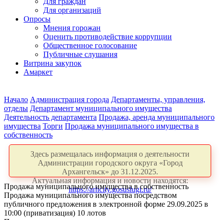
Для граждан
Для организаций
Опросы
Мнения горожан
Оценить противодействие коррупции
Общественное голосование
Публичные слушания
Витрина закупок
Амаркет
Начало
Администрация города
Департаменты, управления,
отделы
Департамент муниципального имущества
Деятельность департамента
Продажа, аренда муниципального
имущества
Торги
Продажа муниципального имущества в
собственность
Здесь размещалась информация о деятельности
Администрации городского округа «Город
Архангельск» до 31.12.2025.
Актуальная информация и новости находятся:
Продажа муниципального имущества в собственность
https://arhcity.gosuslugi.ru/
Продажа муниципального имущества посредством
публичного предложения в электронной форме 29.09.2025 в
10:00 (приватизация) 10 лотов