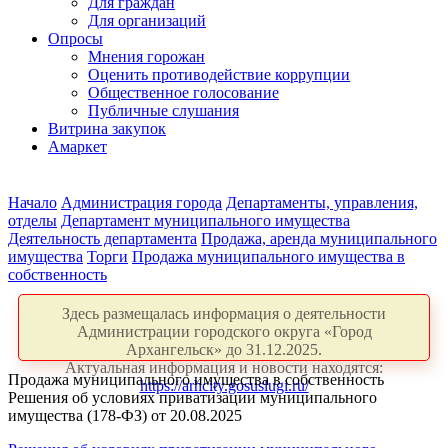
Для граждан
Для организаций
Опросы
Мнения горожан
Оценить противодействие коррупции
Общественное голосование
Публичные слушания
Витрина закупок
Амаркет
Начало
Администрация города
Департаменты, управления,
отделы
Департамент муниципального имущества
Деятельность департамента
Продажа, аренда муниципального
имущества
Торги
Продажа муниципального имущества в
собственность
Здесь размещалась информация о деятельности
Администрации городского округа «Город
Архангельск» до 31.12.2025.
Актуальная информация и новости находятся:
Продажа муниципального имущества в собственность
https://arhcity.gosuslugi.ru/
Решения об условиях приватизации муниципального
имущества (178-ФЗ) от 20.08.2025