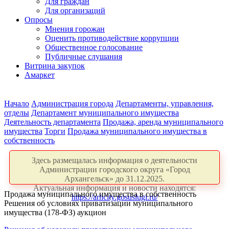
Для граждан
Для организаций
Опросы
Мнения горожан
Оценить противодействие коррупции
Общественное голосование
Публичные слушания
Витрина закупок
Амаркет
Начало
Администрация города
Департаменты, управления,
отделы
Департамент муниципального имущества
Деятельность департамента
Продажа, аренда муниципального
имущества
Торги
Продажа муниципального имущества в
собственность
Здесь размещалась информация о деятельности
Администрации городского округа «Город
Архангельск» до 31.12.2025.
Актуальная информация и новости находятся:
Продажа муниципального имущества в собственность
https://arhcity.gosuslugi.ru/
Решения об условиях приватизации муниципального
имущества (178-ФЗ) аукцион