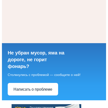
Не убран мусор, яма на
дороге, не горит
фонарь?
Столкнулись с проблемой — сообщите о ней!
Написать о проблеме