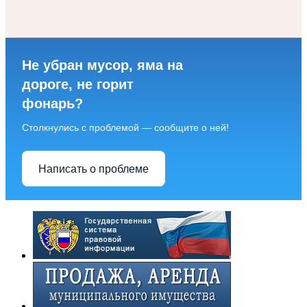
Не убран мусор, яма на
дороге, не горит
фонарь?
Столкнулись с проблемой — сообщите о ней!
Написать о проблеме