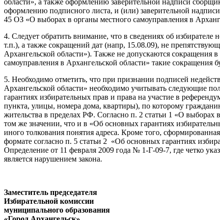
области», а также оформлению заверительной надписи сборщи
оформлению подписного листа, и (или) заверительной надписи 
45 ОЗ «О выборах в органы местного самоуправления в Арханг
4. Следует обратить внимание, что в сведениях об избирателе н
т.п.), а также сокращений дат (напр, 15.08.09), не препятств
Архангельской области»). Также не допускаются сокращения в с
самоуправления в Архангельской области» такие сокращения б
5. Необходимо отметить, что при признании подписей недейств
Архангельской области» необходимо учитывать следующие поло
гарантиях избирательных прав и права на участие в референдум
пункта, улицы, номера дома, квартиры), по которому граждани
жительства в пределах РФ. Согласно п. 2 статьи 1 «О выборах
том же значении, что и в «Об основных гарантиях избирательн
иного толкования понятия адреса. Кроме того, сформированная
формате согласно п. 5 статьи 2 «Об основных гарантиях избир
Определение от 11 февраля 2009 года № 1-Г-09-7, где четко ук
является нарушением закона.
Заместитель председателя
Избирательной комиссии
муниципального образования
«Город Архангельск»
М.М.