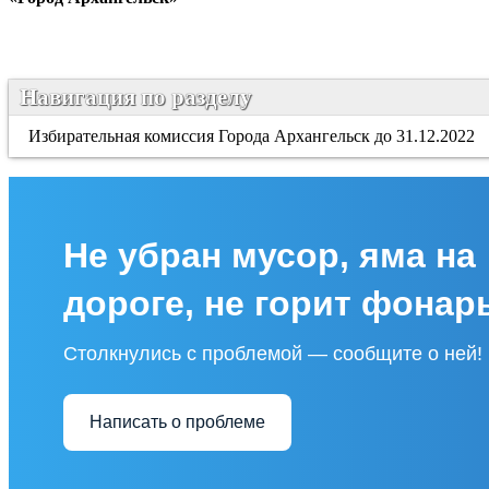
Навигация по разделу
Избирательная комиссия Города Архангельск до 31.12.2022
Не убран мусор, яма на
дороге, не горит фонар
Столкнулись с проблемой — сообщите о ней!
Написать о проблеме