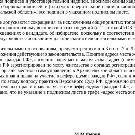
ка подписей и удостоверительной надписи, вносимой самим кан
сборщика подписей, и (или) удостоверительной надписи кандида
ельской области», все подписи в указанном подписном листе.
е допускаются сокращения, за исключением общепринятых топографи
ующих однозначному восприятию этих сведений (п.11 статьи 45 О
ведениях о кандидате, об избирателе, поскольку в соответствии 
удут являться основанием для признания недействительными все
ительными по основаниям, предусмотренным п.п.3 и п.п. 7 п. 9
жения действующего законодательства. Понятие адреса места жи
е граждан РФ», а именно: адрес места жительства – адрес (наим
н РФ зарегистрирован по месту жительства в органах регистрац
 в органы местного самоуправления в Архангельской области» о
ых прав и права на участие в референдуме граждан РФ», если и
 по этому вопросу практика Верховного Суда РФ, однозначно опр
ательных прав и права на участие в референдуме граждан РФ», а 
азано, что не указание в подписном листе в графе «адрес места
Ферин