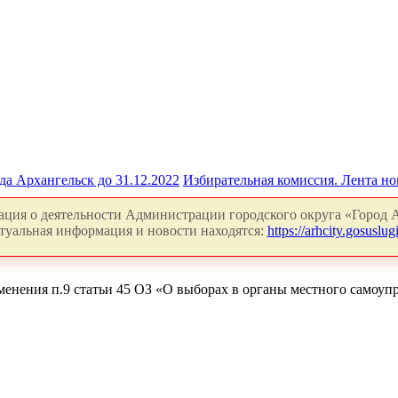
да Архангельск до 31.12.2022
Избирательная комиссия. Лента но
ция о деятельности Администрации городского округа «Город А
туальная информация и новости находятся:
https://arhcity.gosuslugi
менения п.9 статьи 45 ОЗ «О выборах в органы местного самоуп
Окруж