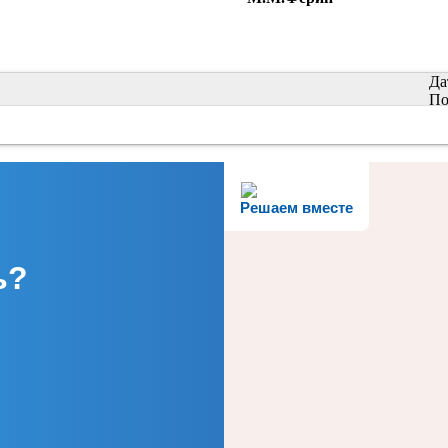
Да
По
Решаем вместе
ь?