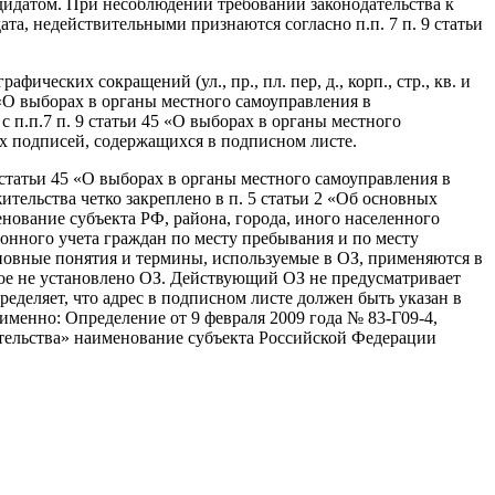
дидатом. При несоблюдении требований законодательства к
та, недействительными признаются согласно п.п. 7 п. 9 статьи
ческих сокращений (ул., пр., пл. пер, д., корп., стр., кв. и
З «О выборах в органы местного самоуправления в
с п.п.7 п. 9 статьи 45 «О выборах в органы местного
х подписей, содержащихся в подписном листе.
 статьи 45 «О выборах в органы местного самоуправления в
тельства четко закреплено в п. 5 статьи 2 «Об основных
енование субъекта РФ, района, города, иного населенного
ионного учета граждан по месту пребывания и по месту
сновные понятия и термины, используемые в ОЗ, применяются в
ное не установлено ОЗ. Действующий ОЗ не предусматривает
еделяет, что адрес в подписном листе должен быть указан в
именно: Определение от 9 февраля 2009 года № 83-Г09-4,
 жительства» наименование субъекта Российской Федерации