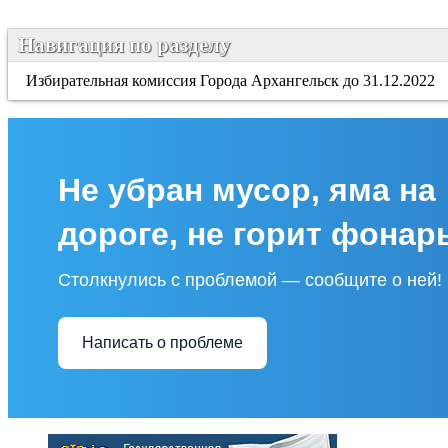
Навигация по разделу
Избирательная комиссия Города Архангельск до 31.12.2022
Не убран мусор, яма на
дороге, не горит фонар
Столкнулись с проблемой — сообщите о ней!
Написать о проблеме