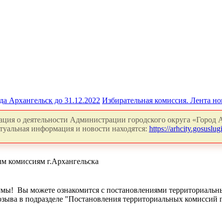
да Архангельск до 31.12.2022
Избирательная комиссия. Лента но
ция о деятельности Администрации городского округа «Город А
туальная информация и новости находятся:
https://arhcity.gosuslugi
м комиссиям г.Архангельска
умы! Вы можете ознакомится с постановлениями территориальн
озыва в подразделе "Постановления территориальных комиссий 