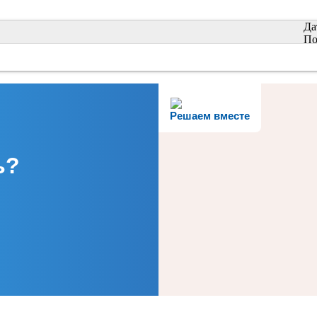
Да
По
Решаем вместе
ь?