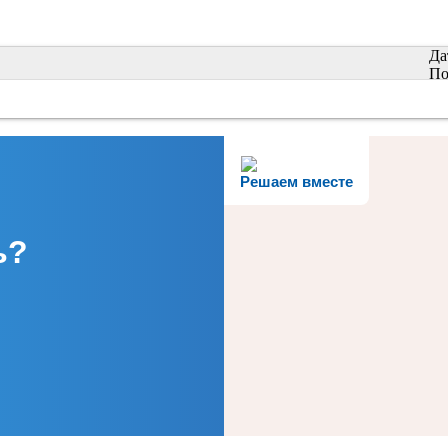
Да
По
Решаем вместе
ь?