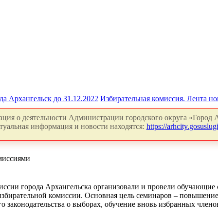
да Архангельск до 31.12.2022
Избирательная комиссия. Лента но
ция о деятельности Администрации городского округа «Город А
туальная информация и новости находятся:
https://arhcity.gosuslugi
миссиями
иссии города Архангельска организовали и провели обучающие 
 избирательной комиссии. Основная цель семинаров – повышени
о законодательства о выборах, обучение вновь избранных члено