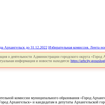
да Архангельск до 31.12.2022
Избирательная комиссия. Лента но
ция о деятельности Администрации городского округа «Город А
туальная информация и новости находятся:
https://arhcity.gosuslugi
ательной комиссии муниципального образования «Город Арханг
Город Архангельск» и кандидатам в депутаты Архангельской го