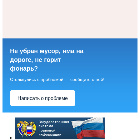
Не убран мусор, яма на
дороге, не горит
фонарь?
Столкнулись с проблемой — сообщите о ней!
Написать о проблеме