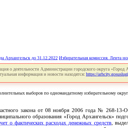
да Архангельск до 31.12.2022
Избирательная комиссия. Лента но
ция о деятельности Администрации городского округа «Город А
туальная информация и новости находятся:
https://arhcity.gosuslugi
олнительных выборов по одномандатному избирательному окру
ластного закона от 08 ноября 2006 года № 268-13-
иципального образования «Город Архангельск» подго
чет о фактических расходах денежных средств
, выде