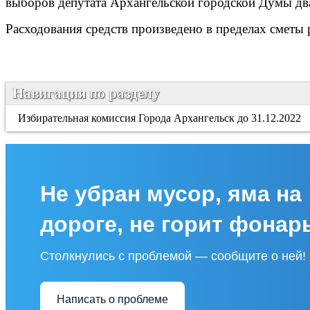
выборов депутата Архангельской городской Думы дв
Расходования средств произведено в пределах сметы
Навигация по разделу
Избирательная комиссия Города Архангельск до 31.12.2022
Не убран мусор, яма на
дороге, не горит фонар
Столкнулись с проблемой — сообщите о ней!
Написать о проблеме