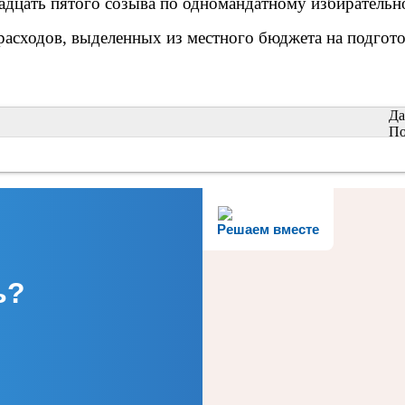
адцать пятого созыва по одномандатному избирательн
 расходов, выделенных из местного бюджета на подгот
Да
По
Решаем вместе
ь?