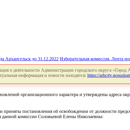
да Архангельск до 31.12.2022
Избирательная комиссия. Лента но
ция о деятельности Администрации городского округа «Город А
туальная информация и новости находятся:
https://arhcity.gosuslugi
тановлений организационного характера и утверждены адреса о
ыли приняты постановления об освобождении от должности пред
ля данной комиссии Соловьевой Елены Николаевны: