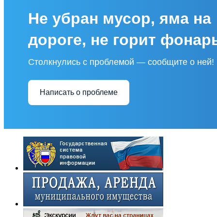
Не убран мусор, яма на
дороге, не горит фонар
Столкнулись с проблемой — сообщите о ней!
Написать о проблеме