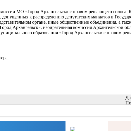
омиссии МО «Город Архангельск»
с правом решающего голоса К
, допущенных к распределению депутатских мандатов в Госуда
дставительном органе, иные общественные объединения, а также
Город Архангельск», избирательная комиссия Архангельской об
муниципального образования «Город Архангельск» с правом реш
тера.
Да
По