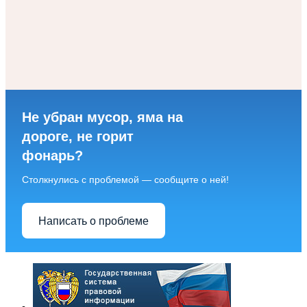
Не убран мусор, яма на
дороге, не горит
фонарь?
Столкнулись с проблемой — сообщите о ней!
Написать о проблеме