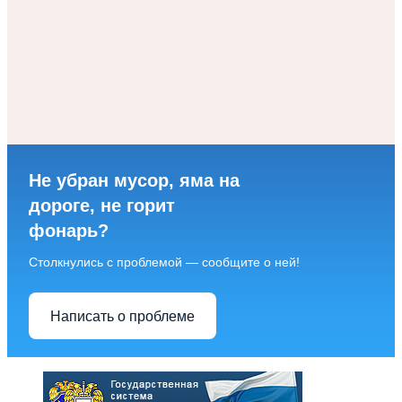
Не убран мусор, яма на
дороге, не горит
фонарь?
Столкнулись с проблемой — сообщите о ней!
Написать о проблеме